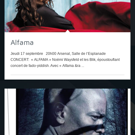
Alfama
Jeudi 17 septembre 20h00 Arsenal, Salle de l’Esplanade
CONCERT: « ALFAMA » Noëmi Waysfeld et les Blik, époustouflant
concert de fado-yiddish. Avec « Alfama &ra ...