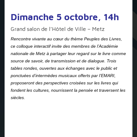
Dimanche 5 octobre, 14h
Grand salon de l’Hôtel de Ville – Metz
Rencontre vivante au cœur du thème Peuples des Livres,
ce colloque interactif invite des membres de l’Académie
nationale de Metz à partager leur regard sur le livre comme
source de savoir, de transmission et de dialogue. Trois
tables rondes, ouvertes aux échanges avec le public et
ponctuées d’intermèdes musicaux offerts par l’EMARI,
proposeront des perspectives croisées sur les livres qui
fondent les cultures, nourrissent la pensée et traversent les
siècles.
14h :
Accueil
14h15 :
Allocutions officielles et introduction du colloque
14h30 – 15h10 :
Table-ronde 1 :
Que peut nous dire la
Bible aujourd’hui ?