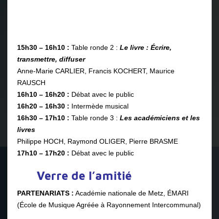
Désirée MAYER, Grand rabbin Bruno FISZON, Chanoine
Robert FERY
15h10 – 15h20 :
Débat avec le public
15h20 – 15h30 :
Intermède musical
15h30 – 16h10 :
Table ronde 2 :
Le livre : Écrire,
transmettre, diffuser
Anne-Marie CARLIER, Francis KOCHERT, Maurice
RAUSCH
16h10 – 16h20 :
Débat avec le public
16h20 – 16h30 :
Intermède musical
16h30 – 17h10 :
Table ronde 3 :
Les académiciens et les
livres
Philippe HOCH, Raymond OLIGER, Pierre BRASME
17h10 – 17h20 :
Débat avec le public
Verre de l’amitié
PARTENARIATS
:
Académie nationale de Metz, ÉMARI
(École de Musique Agréée à Rayonnement Intercommunal)