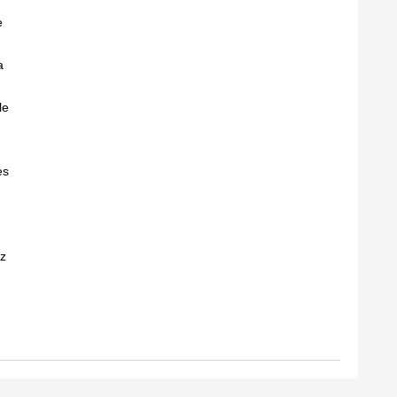
e
a
le
es
tz