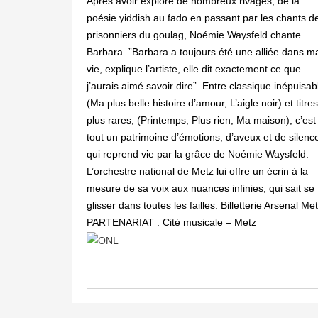
Après avoir exploré de nombreux rivages, de la
poésie yiddish au fado en passant par les chants d
prisonniers du goulag, Noémie Waysfeld chante
Barbara. ”Barbara a toujours été une alliée dans m
vie, explique l’artiste, elle dit exactement ce que
j’aurais aimé savoir dire”. Entre classique inépuisab
(Ma plus belle histoire d’amour, L’aigle noir) et titres
plus rares, (Printemps, Plus rien, Ma maison), c’est
tout un patrimoine d’émotions, d’aveux et de silenc
qui reprend vie par la grâce de Noémie Waysfeld.
L’orchestre national de Metz lui offre un écrin à la
mesure de sa voix aux nuances infinies, qui sait se
glisser dans toutes les failles. Billetterie Arsenal Me
PARTENARIAT : Cité musicale – Metz