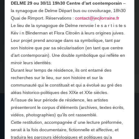
DELME
29 ou 30/11 19h30 Centre d’art contemporain
–
la synagogue de Delme Départ bus ou covoiturage, 18h30
Quai de Rimport. Réservations :
contact@jecjlorraine.fr
Le lieu de la synagogue de Delme renvoie l e s a r t i s te s
Kév i n Blinderman et Flora Citroën à leurs origines juives.
Leur projet prend ancrage dans sa symbolique, tant par
son histoire que par sa sécularisation (en tant que centre
d’art contemporain). Une double symbolique qui reflète en
miroir leurs identités.
Durant leur temps de résidence, ils ont entamé des
recherches sur le lieu, sur son histoire et sur la
communauté qui le constituait et qui a évolué au gré des
aléas historico-politiques des XIXe et XXe siècles.
A l’issue de leur période de résidence, les artistes
présenteront le corpus d’éléments (archives, textes écrits,
vidéos, photographies) qu’ils ont rassemblé.
Cette restitution, accompagnée d’ une lecture préformée,
serait à la fois documentaire, fictionnelle et affective, et
traduira les parcours idéologiques et politiques qu’a